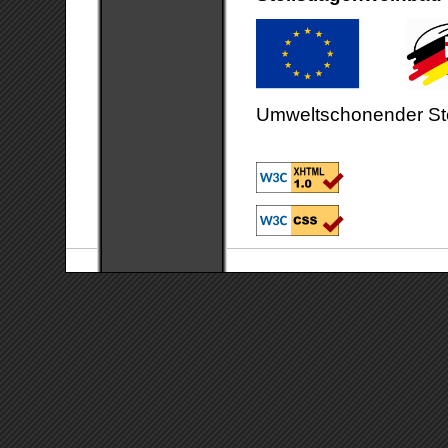
Umweltschonender Stei
www.eler-eulle.rlp.